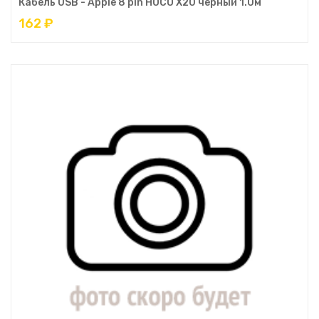
Кабель USB - Apple 8 pin HOCO X20 чёрный 1.0м
162 ₽