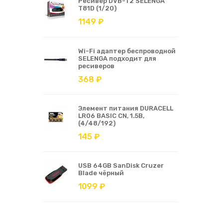
Ресивер DVB-T2 SELENGA
T81D (1/20)
1149 ₽
Wi-Fi адаптер беспроводной
SELENGA подходит для
ресиверов
368 ₽
Элемент питания DURACELL
LR06 BASIC CN, 1.5В,
(4/48/192)
145 ₽
USB 64GB SanDisk Cruzer
Blade чёрный
1099 ₽