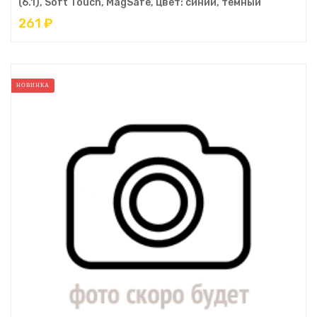
(6.1), Soft Touch, MagSafe, цвет: синий, тёмный
261 ₽
НОВИНКА