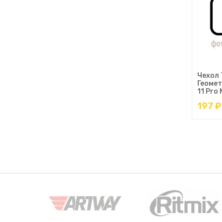
Чехол 
Геомет
11 Pro
197 ₽