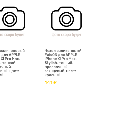
 силиконовый
Чехол силиконовый
N для APPLE
FaisON для APPLE
 XI Pro Max,
iPhone XI Pro Max,
h, тонкий,
Stylish, тонкий,
ачный,
прозрачный,
вый, цвет:
глянцевый, цвет:
ой
красный
₽
141 ₽