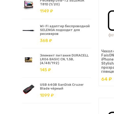
Ресивер DVB-T2 SELENGA
T81D (1/20)
1149 ₽
Wi-Fi адаптер беспроводной
SELENGA подходит для
ресиверов
368 ₽
Чехол
FaisON
Элемент питания DURACELL
LR06 BASIC CN, 1.5В,
iPhone 
(4/48/192)
Stylish
прозр
145 ₽
глянце
64 ₽
USB 64GB SanDisk Cruzer
Blade чёрный
1099 ₽