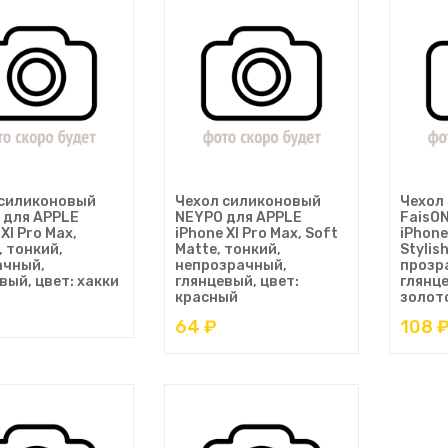
 силиконовый
Чехол силиконовый
Чехол
 для APPLE
NEYPO для APPLE
FaisO
XI Pro Max,
iPhone XI Pro Max, Soft
iPhone
, тонкий,
Matte, тонкий,
Stylis
ачный,
непрозрачный,
прозр
вый, цвет: хакки
глянцевый, цвет:
глянце
красный
золот
64 ₽
108 