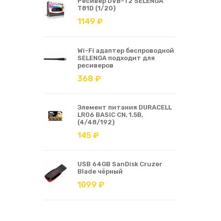
Ресивер DVB-T2 SELENGA
T81D (1/20)
1149 ₽
Wi-Fi адаптер беспроводной
SELENGA подходит для
ресиверов
368 ₽
Элемент питания DURACELL
LR06 BASIC CN, 1.5В,
(4/48/192)
145 ₽
USB 64GB SanDisk Cruzer
Blade чёрный
1099 ₽