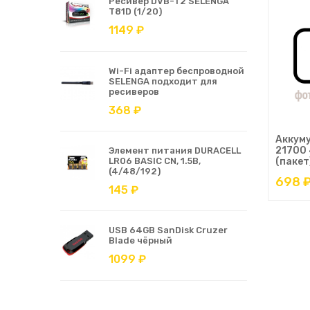
Ресивер DVB-T2 SELENGA
T81D (1/20)
1149 ₽
Wi-Fi адаптер беспроводной
SELENGA подходит для
ресиверов
368 ₽
Аккум
21700
Элемент питания DURACELL
LR06 BASIC CN, 1.5В,
(пакет
(4/48/192)
698 
145 ₽
USB 64GB SanDisk Cruzer
Blade чёрный
1099 ₽