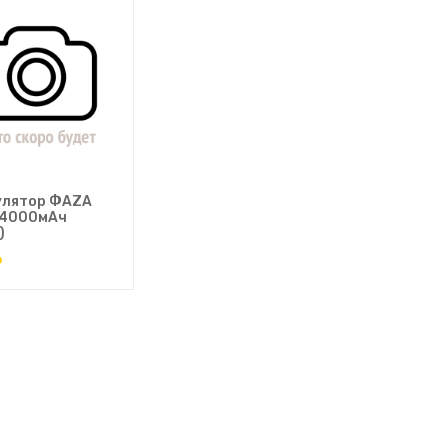
улятор ФАZА
 4000мАч
)
₽