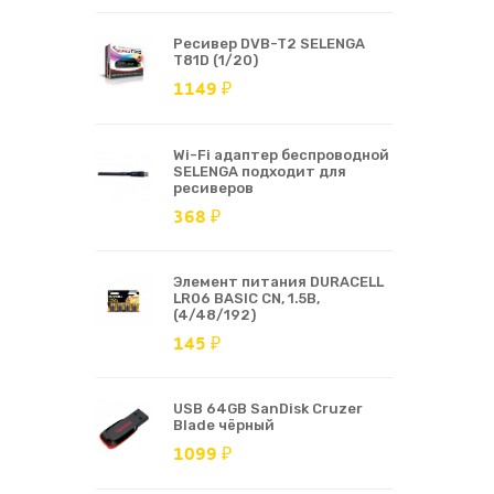
Ресивер DVB-T2 SELENGA
T81D (1/20)
1149 ₽
Wi-Fi адаптер беспроводной
SELENGA подходит для
ресиверов
368 ₽
Элемент питания DURACELL
LR06 BASIC CN, 1.5В,
(4/48/192)
145 ₽
USB 64GB SanDisk Cruzer
Blade чёрный
1099 ₽