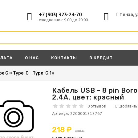
+7 (903) 323-24-70
г. Пенза, 
ежедневно с 9.00 до 20.00
ПЛАТА
О НАС
КОНТАКТЫ
В КРЕДИТ
pe C
»
Type-C - Type-C 1м
Кабель USB - 8 pin Boro
2.4A, цвет: красный
А
0 отзывов
Артикул
:
2200001818767
218 ₽
218 ₽