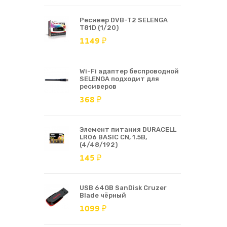
Ресивер DVB-T2 SELENGA
T81D (1/20)
1149 ₽
Wi-Fi адаптер беспроводной
SELENGA подходит для
ресиверов
368 ₽
Элемент питания DURACELL
LR06 BASIC CN, 1.5В,
(4/48/192)
145 ₽
USB 64GB SanDisk Cruzer
Blade чёрный
1099 ₽