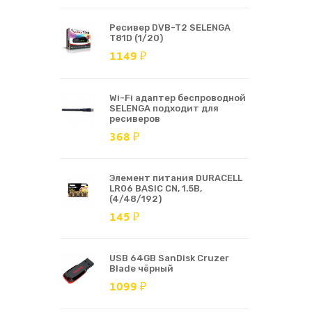
Ресивер DVB-T2 SELENGA
T81D (1/20)
1149 ₽
Wi-Fi адаптер беспроводной
SELENGA подходит для
ресиверов
368 ₽
Элемент питания DURACELL
LR06 BASIC CN, 1.5В,
(4/48/192)
145 ₽
USB 64GB SanDisk Cruzer
Blade чёрный
1099 ₽