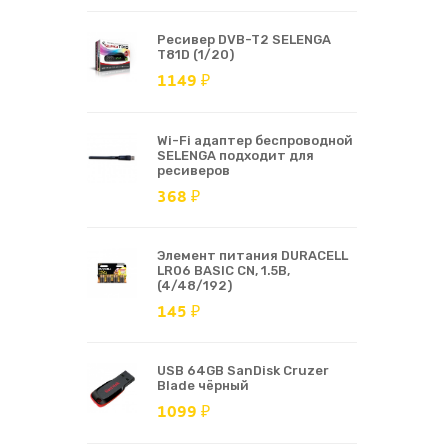
Ресивер DVB-T2 SELENGA
T81D (1/20)
1149 ₽
Wi-Fi адаптер беспроводной
SELENGA подходит для
ресиверов
368 ₽
Элемент питания DURACELL
LR06 BASIC CN, 1.5В,
(4/48/192)
145 ₽
USB 64GB SanDisk Cruzer
Blade чёрный
1099 ₽