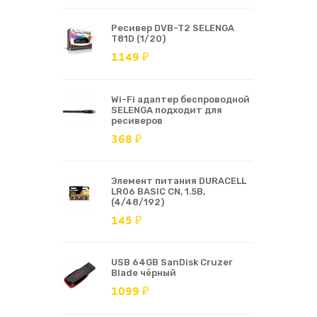
Ресивер DVB-T2 SELENGA
T81D (1/20)
1149 ₽
Wi-Fi адаптер беспроводной
SELENGA подходит для
ресиверов
368 ₽
Элемент питания DURACELL
LR06 BASIC CN, 1.5В,
(4/48/192)
145 ₽
USB 64GB SanDisk Cruzer
Blade чёрный
1099 ₽