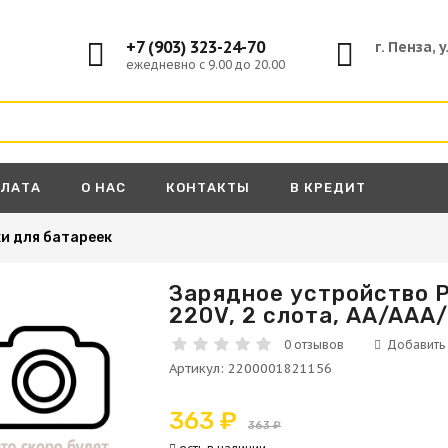
+7 (903) 323-24-70
г. Пенза, 
ежедневно с 9.00 до 20.00
ПЛАТА
О НАС
КОНТАКТЫ
В КРЕДИТ
и для батареек
Зарядное устройство P
220V, 2 слота, AA/AAA/
А
0 отзывов
Артикул
:
2200001821156
363 ₽
363 ₽