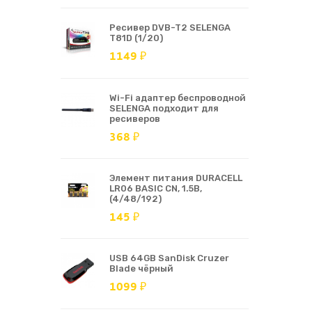
Ресивер DVB-T2 SELENGA
T81D (1/20)
1149 ₽
Wi-Fi адаптер беспроводной
SELENGA подходит для
ресиверов
368 ₽
Элемент питания DURACELL
LR06 BASIC CN, 1.5В,
(4/48/192)
145 ₽
USB 64GB SanDisk Cruzer
Blade чёрный
1099 ₽