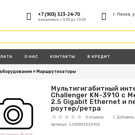
+7 (903) 323-24-70
г. Пенза, 
ежедневно с 9.00 до 20.00
ПЛАТА
О НАС
КОНТАКТЫ
В КРЕДИТ
 оборудование
»
Маршрутизаторы
Мультигигабитный инте
Challenger KN-3910 с M
А
2.5 Gigabit Ethernet и
роутер/ретра
0 отзывов
Артикул
:
2200001820456