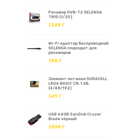
Ресивер DVB-T2 SELENGA
T81D (1/20)
1149 ₽
Wi-Fi адаптер беспроводной
SELENGA подходит для
ресиверов
368 ₽
Элемент питания DURACELL
LR06 BASIC CN, 1.5В,
(4/48/192)
145 ₽
USB 64GB SanDisk Cruzer
Blade чёрный
1099 ₽