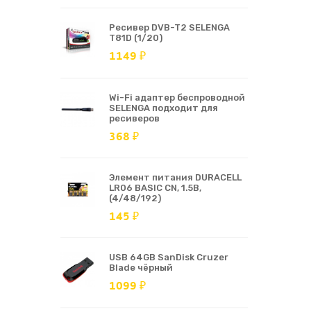
Ресивер DVB-T2 SELENGA
T81D (1/20)
1149 ₽
Wi-Fi адаптер беспроводной
SELENGA подходит для
ресиверов
368 ₽
Элемент питания DURACELL
LR06 BASIC CN, 1.5В,
(4/48/192)
145 ₽
USB 64GB SanDisk Cruzer
Blade чёрный
1099 ₽