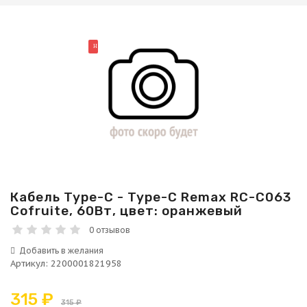
НОВИНКА
Кабель Type-C - Type-C Remax RC-C063
Cofruite, 60Вт, цвет: оранжевый
0 отзывов
Артикул
:
2200001821958
315 ₽
315 ₽