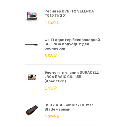
Ресивер DVB-T2 SELENGA
T81D (1/20)
1149 ₽
Wi-Fi адаптер беспроводной
SELENGA подходит для
ресиверов
368 ₽
Элемент питания DURACELL
LR06 BASIC CN, 1.5В,
(4/48/192)
145 ₽
USB 64GB SanDisk Cruzer
Blade чёрный
1099 ₽