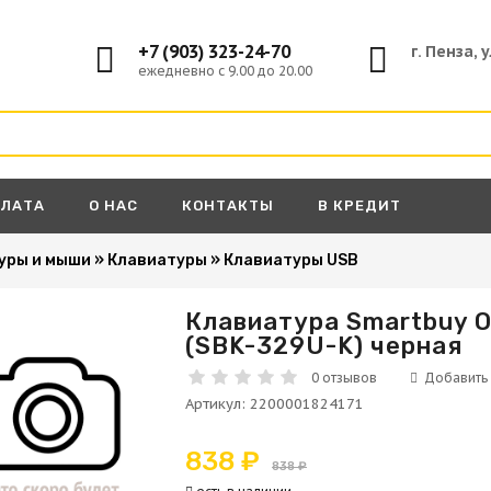
+7 (903) 323-24-70
г. Пенза, 
ежедневно с 9.00 до 20.00
ПЛАТА
О НАС
КОНТАКТЫ
В КРЕДИТ
уры и мыши
»
Клавиатуры
»
Клавиатуры USB
Клавиатура Smartbuy O
(SBK-329U-K) черная
А
0 отзывов
Артикул
:
2200001824171
838 ₽
838 ₽