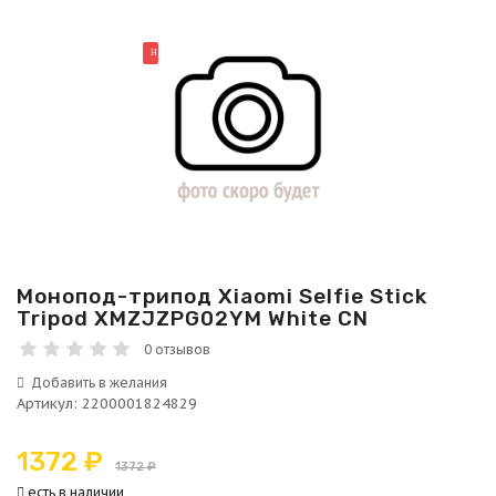
НОВИНКА
Монопод-трипод Xiaomi Selfie Stick
Tripod XMZJZPG02YM White CN
0 отзывов
Артикул
:
2200001824829
1372 ₽
1372 ₽
есть в наличии