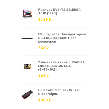
Ресивер DVB-T2 SELENGA
T81D (1/20)
1149 ₽
Wi-Fi адаптер беспроводной
SELENGA подходит для
ресиверов
368 ₽
Элемент питания DURACELL
LR06 BASIC CN, 1.5В,
(4/48/192)
145 ₽
USB 64GB SanDisk Cruzer
Blade чёрный
1099 ₽