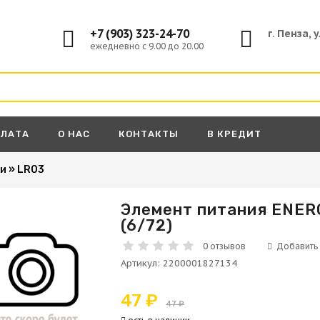
+7 (903) 323-24-70
г. Пенза, 
ежедневно с 9.00 до 20.00
ПЛАТА
О НАС
КОНТАКТЫ
В КРЕДИТ
ки
»
LR03
Элемент питания ENERG
(6/72)
А
0 отзывов
Артикул
:
2200001827134
47 ₽
47 ₽