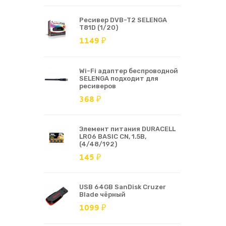
Ресивер DVB-T2 SELENGA
T81D (1/20)
1149 ₽
Wi-Fi адаптер беспроводной
SELENGA подходит для
ресиверов
368 ₽
Элемент питания DURACELL
LR06 BASIC CN, 1.5В,
(4/48/192)
145 ₽
USB 64GB SanDisk Cruzer
Blade чёрный
1099 ₽