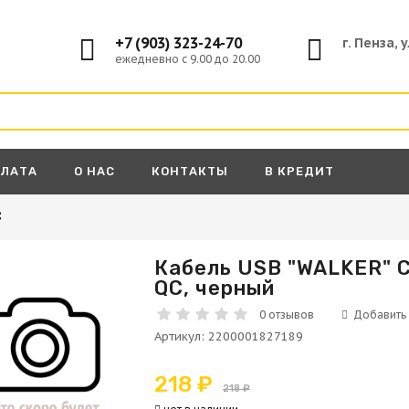
+7 (903) 323-24-70
г. Пенза, 
ежедневно с 9.00 до 20.00
ПЛАТА
О НАС
КОНТАКТЫ
В КРЕДИТ
C
Кабель USB "WALKER" C
QC, черный
А
0 отзывов
Артикул
:
2200001827189
218 ₽
218 ₽