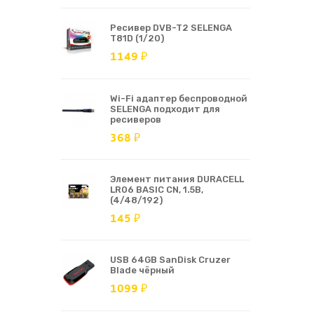
Ресивер DVB-T2 SELENGA
T81D (1/20)
1149 ₽
Wi-Fi адаптер беспроводной
SELENGA подходит для
ресиверов
368 ₽
Элемент питания DURACELL
LR06 BASIC CN, 1.5В,
(4/48/192)
145 ₽
USB 64GB SanDisk Cruzer
Blade чёрный
1099 ₽