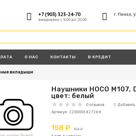
+7 (903) 323-24-70
г. Пенза, 
ежедневно с 9.00 до 20.00
ПЛАТА
О НАС
КОНТАКТЫ
В КРЕДИТ
дные вкладыши
Наушники HOCO M107, Di
цвет: белый
А
0 отзывов
Артикул
:
2200001827264
158 ₽
158 ₽