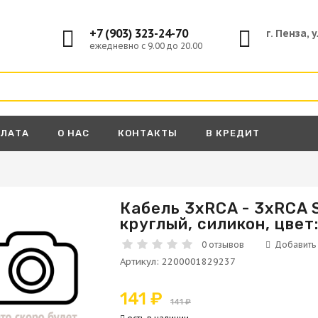
+7 (903) 323-24-70
г. Пенза, 
ежедневно с 9.00 до 20.00
ПЛАТА
О НАС
КОНТАКТЫ
В КРЕДИТ
Кабель 3xRCA - 3xRCA S
круглый, силикон, цвет
А
0 отзывов
Артикул
:
2200001829237
141 ₽
141 ₽