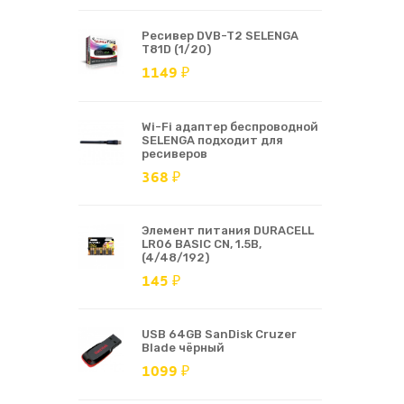
Ресивер DVB-T2 SELENGA
T81D (1/20)
1149 ₽
Wi-Fi адаптер беспроводной
SELENGA подходит для
ресиверов
368 ₽
Элемент питания DURACELL
LR06 BASIC CN, 1.5В,
(4/48/192)
145 ₽
USB 64GB SanDisk Cruzer
Blade чёрный
1099 ₽