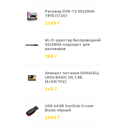
Ресивер DVB-T2 SELENGA
T81D (1/20)
1149 ₽
Wi-Fi адаптер беспроводной
SELENGA подходит для
ресиверов
368 ₽
Элемент питания DURACELL
LR06 BASIC CN, 1.5В,
(4/48/192)
145 ₽
USB 64GB SanDisk Cruzer
Blade чёрный
1099 ₽