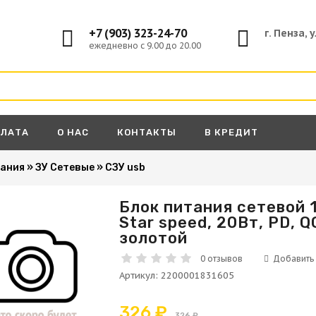
+7 (903) 323-24-70
г. Пенза, 
ежедневно с 9.00 до 20.00
ПЛАТА
О НАС
КОНТАКТЫ
В КРЕДИТ
тания
»
ЗУ Сетевые
»
СЗУ usb
Блок питания сетевой 1
Star speed, 20Вт, PD, Q
А
золотой
0 отзывов
Артикул
:
2200001831605
326 ₽
326 ₽