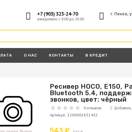
+7 (903) 323-24-70
г. Пенза, 
ежедневно с 9.00 до 20.00
ПЛАТА
О НАС
КОНТАКТЫ
В КРЕДИТ
Ресивер HOCO, E150, Pa
Bluetooth 5.4, поддер
А
звонков, цвет: чёрный
0 отзывов
Артикул
:
2200001831452
543 ₽
543 ₽