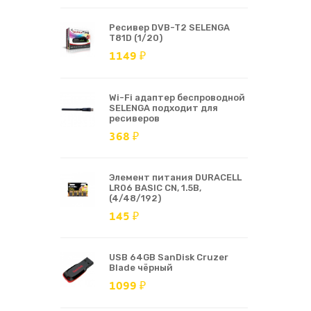
Ресивер DVB-T2 SELENGA
T81D (1/20)
1149 ₽
Wi-Fi адаптер беспроводной
SELENGA подходит для
ресиверов
368 ₽
Элемент питания DURACELL
LR06 BASIC CN, 1.5В,
(4/48/192)
145 ₽
USB 64GB SanDisk Cruzer
Blade чёрный
1099 ₽